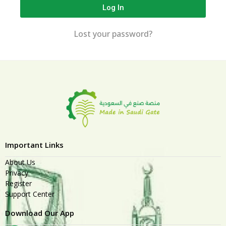
Log In
Lost your password?
Important Links
About Us
Privacy
Register
Support Center
Download Our App