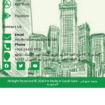
App Store
Playstore
Contact Us
Email
info@madeinsaudigate.com
Phone
+966 54438 9926
الطابق ال ١٨ برج العبد الكريم طريق الملك فهد، القشلة، تقاطع
طريق الملك سعود بن عبدالعزيز مع، الظهران 34232
All Right Reserved © 2026 For Made In Saudi Gate - منصة صنع في
السعودية