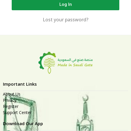
Log In
Lost your password?
Important Links
About Us
Privacy
Register
Support Center
Download Our App