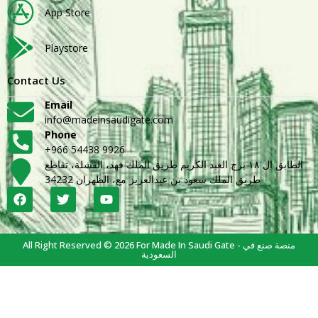
App Store
Playstore
Contact Us
Email
info@madeinsaudigate.com
Phone
+966 54438 9926
الطابق ال ١٨ برج العبد الكريم طريق الملك فهد، القشلة، تقاطع
طريق الملك سعود بن عبدالعزيز مع، الظهران 34232
All Right Reserved © 2026 For Made In Saudi Gate - منصة صنع في
السعودية