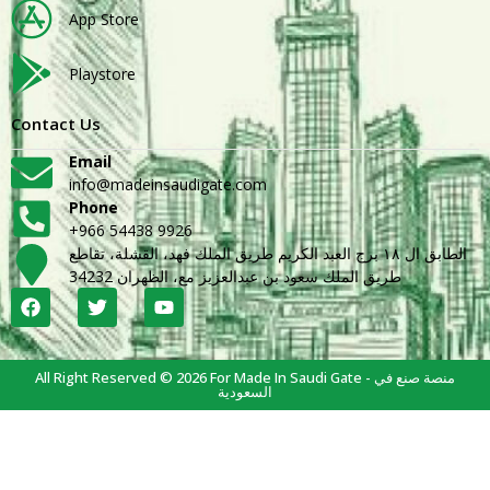
App Store
Playstore
Contact Us
Email
info@madeinsaudigate.com
Phone
+966 54438 9926
الطابق ال ١٨ برج العبد الكريم طريق الملك فهد، القشلة، تقاطع
طريق الملك سعود بن عبدالعزيز مع، الظهران 34232
All Right Reserved © 2026 For Made In Saudi Gate - منصة صنع في
السعودية