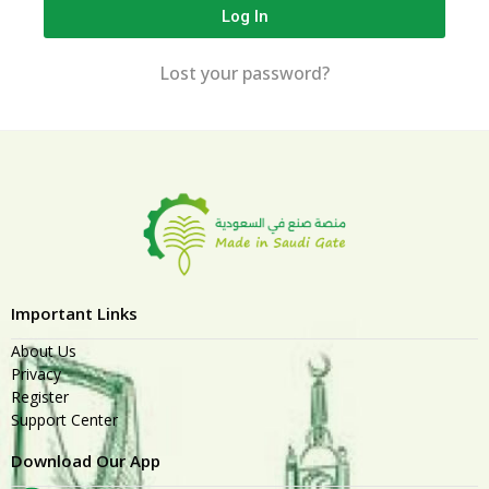
Log In
Lost your password?
Important Links
About Us
Privacy
Register
Support Center
Download Our App