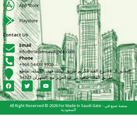
App Store
Playstore
Contact Us
Email
info@madeinsaudigate.com
Phone
+966 54438 9926
الطابق ال ١٨ برج العبد الكريم طريق الملك فهد، القشلة، تقاطع
طريق الملك سعود بن عبدالعزيز مع، الظهران 34232
All Right Reserved © 2026 For Made In Saudi Gate - منصة صنع في
السعودية