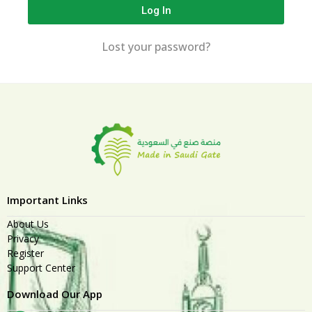
Log In
Lost your password?
Important Links
About Us
Privacy
Register
Support Center
Download Our App