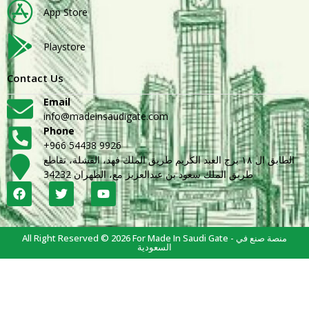
App Store
Playstore
Contact Us
Email
info@madeinsaudigate.com
Phone
+966 54438 9926
الطابق ال ١٨ برج العبد الكريم طريق الملك فهد، القشلة، تقاطع
طريق الملك سعود بن عبدالعزيز مع، الظهران 34232
All Right Reserved © 2026 For Made In Saudi Gate - منصة صنع في
السعودية