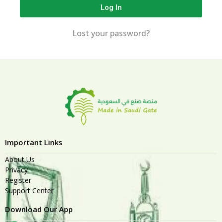
Log In
Lost your password?
Important Links
About Us
Privacy
Register
Support Center
Download Our App