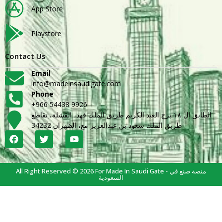
App Store
Playstore
Contact Us
Email
info@madeinsaudigate.com
Phone
+966 54438 9926
الطابق ال ١٨ برج العبد الكريم طريق الملك فهد، القشلة، تقاطع
طريق الملك سعود بن عبدالعزيز مع، الظهران 34232
All Right Reserved © 2026 For Made In Saudi Gate - منصة صنع في
السعودية