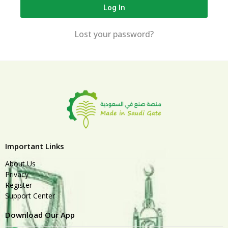
Log In
Lost your password?
Important Links
About Us
Privacy
Register
Support Center
Download Our App