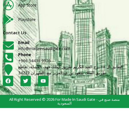
App Store
Playstore
Contact Us
Email
info@madeinsaudigate.com
Phone
+966 54438 9926
الطابق ال ١٨ برج العبد الكريم طريق الملك فهد، القشلة، تقاطع
طريق الملك سعود بن عبدالعزيز مع، الظهران 34232
All Right Reserved © 2026 For Made In Saudi Gate - منصة صنع في
السعودية