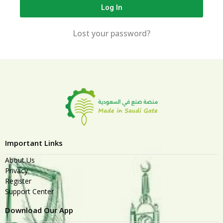
Log In
Lost your password?
Important Links
About Us
Privacy
Register
Support Center
Download Our App