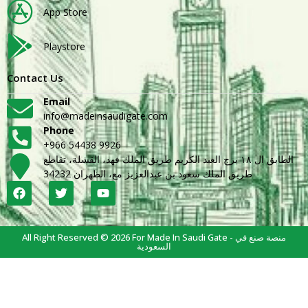
App Store
Playstore
Contact Us
Email
info@madeinsaudigate.com
Phone
+966 54438 9926
الطابق ال ١٨ برج العبد الكريم طريق الملك فهد، القشلة، تقاطع
طريق الملك سعود بن عبدالعزيز مع، الظهران 34232
All Right Reserved © 2026 For Made In Saudi Gate - منصة صنع في
السعودية