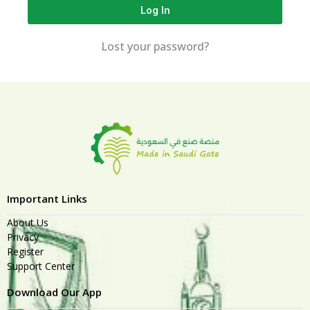
Log In
Lost your password?
Important Links
About Us
Privacy
Register
Support Center
Download Our App