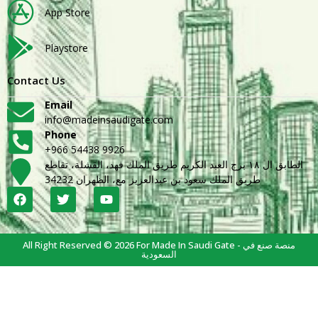
App Store
Playstore
Contact Us
Email
info@madeinsaudigate.com
Phone
+966 54438 9926
الطابق ال ١٨ برج العبد الكريم طريق الملك فهد، القشلة، تقاطع
طريق الملك سعود بن عبدالعزيز مع، الظهران 34232
All Right Reserved © 2026 For Made In Saudi Gate - منصة صنع في
السعودية