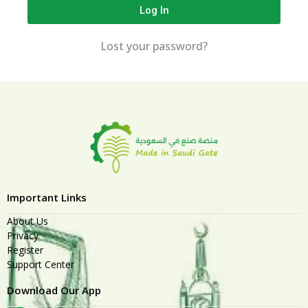
Log In
Lost your password?
Important Links
About Us
Privacy
Register
Support Center
Download Our App