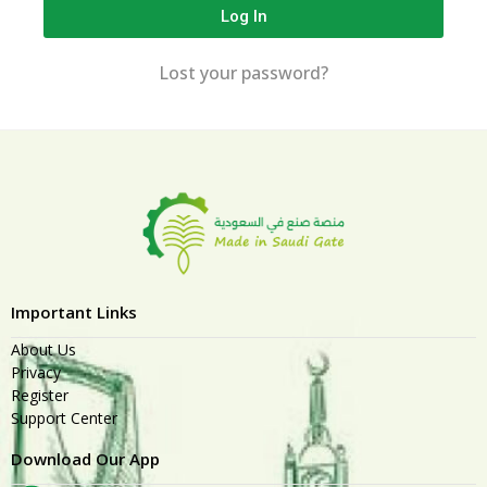
Log In
Lost your password?
Important Links
About Us
Privacy
Register
Support Center
Download Our App