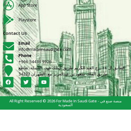
App Store
Playstore
Contact Us
Email
info@madeinsaudigate.com
Phone
+966 54438 9926
الطابق ال ١٨ برج العبد الكريم طريق الملك فهد، القشلة، تقاطع
طريق الملك سعود بن عبدالعزيز مع، الظهران 34232
All Right Reserved © 2026 For Made In Saudi Gate - منصة صنع في
السعودية