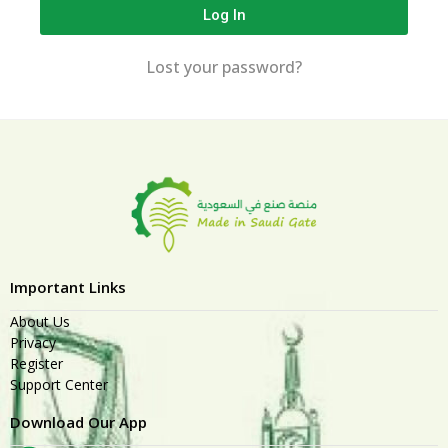
Log In
Lost your password?
Important Links
About Us
Privacy
Register
Support Center
Download Our App