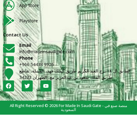
App Store
Playstore
Contact Us
Email
info@madeinsaudigate.com
Phone
+966 54438 9926
الطابق ال ١٨ برج العبد الكريم طريق الملك فهد، القشلة، تقاطع
طريق الملك سعود بن عبدالعزيز مع، الظهران 34232
All Right Reserved © 2026 For Made In Saudi Gate - منصة صنع في
السعودية