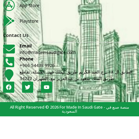
App Store
Playstore
Contact Us
Email
info@madeinsaudigate.com
Phone
+966 54438 9926
الطابق ال ١٨ برج العبد الكريم طريق الملك فهد، القشلة، تقاطع
طريق الملك سعود بن عبدالعزيز مع، الظهران 34232
All Right Reserved © 2026 For Made In Saudi Gate - منصة صنع في
السعودية