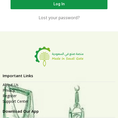
Log In
Lost your password?
Important Links
About Us
Privacy
Register
Support Center
Download Our App