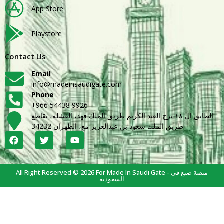
App Store
Playstore
Contact Us
Email
info@madeinsaudigate.com
Phone
+966 54438 9926
الطابق ال ١٨ برج العبد الكريم طريق الملك فهد، القشلة، تقاطع
طريق الملك سعود بن عبدالعزيز مع، الظهران 34232
All Right Reserved © 2026 For Made In Saudi Gate - منصة صنع في
السعودية