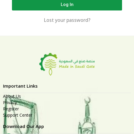
Log In
Lost your password?
Important Links
About Us
Privacy
Register
Support Center
Download Our App