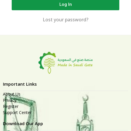
Log In
Lost your password?
Important Links
About Us
Privacy
Register
Support Center
Download Our App