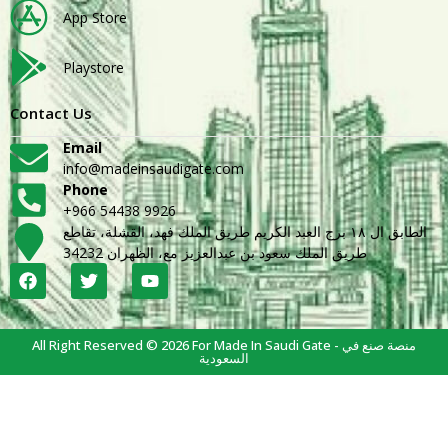
App Store
Playstore
Contact Us
Email
info@madeinsaudigate.com
Phone
+966 54438 9926
الطابق ال ١٨ برج العبد الكريم طريق الملك فهد، القشلة، تقاطع
طريق الملك سعود بن عبدالعزيز مع، الظهران 34232
All Right Reserved © 2026 For Made In Saudi Gate - منصة صنع في
السعودية