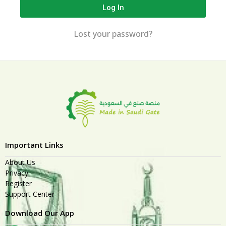
Log In
Lost your password?
Important Links
About Us
Privacy
Register
Support Center
Download Our App