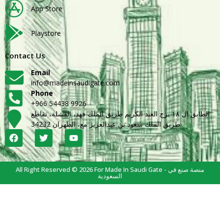
App Store
Playstore
Contact Us
Email
info@madeinsaudigate.com
Phone
+966 54438 9926
الطابق ال ١٨ برج العبد الكريم طريق الملك فهد، القشلة، تقاطع
طريق الملك سعود بن عبدالعزيز مع، الظهران 34232
All Right Reserved © 2026 For Made In Saudi Gate - منصة صنع في
السعودية