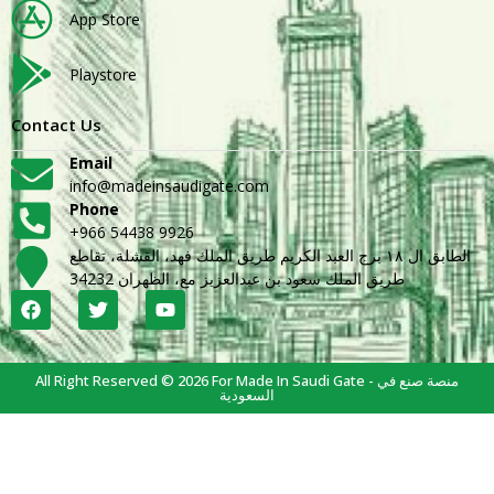
App Store
Playstore
Contact Us
Email
info@madeinsaudigate.com
Phone
+966 54438 9926
الطابق ال ١٨ برج العبد الكريم طريق الملك فهد، القشلة، تقاطع
طريق الملك سعود بن عبدالعزيز مع، الظهران 34232
All Right Reserved © 2026 For Made In Saudi Gate - منصة صنع في
السعودية