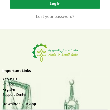
Log In
Lost your password?
Important Links
About Us
Privacy
Register
Support Center
Download Our App