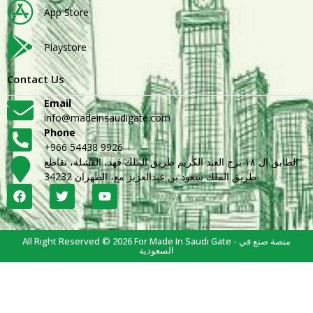
App Store
Playstore
Contact Us
Email
info@madeinsaudigate.com
Phone
+966 54438 9926
الطابق ال ١٨ برج العبد الكريم طريق الملك فهد، القشلة، تقاطع
طريق الملك سعود بن عبدالعزيز مع، الظهران 34232
All Right Reserved © 2026 For Made In Saudi Gate - منصة صنع في
السعودية