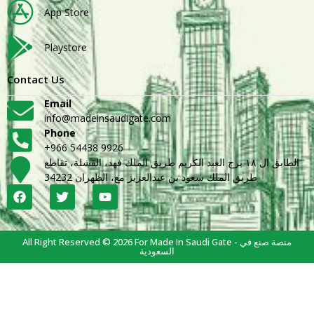
App Store
Playstore
Contact Us
Email
info@madeinsaudigate.com
Phone
+966 54438 9926
الطابق ال ١٨ برج العبد الكريم طريق الملك فهد، القشلة، تقاطع
طريق الملك سعود بن عبدالعزيز مع، الظهران 34232
All Right Reserved © 2026 For Made In Saudi Gate - منصة صنع في
السعودية