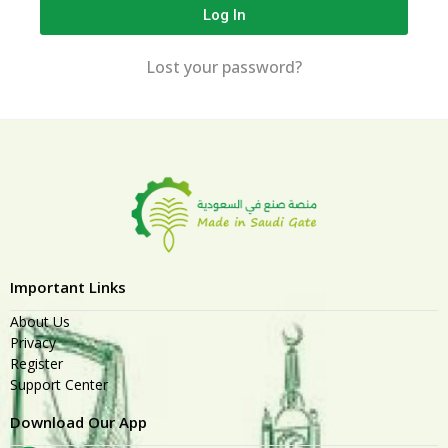
Log In
Lost your password?
Important Links
About Us
Privacy
Register
Support Center
Download Our App