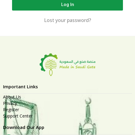
Log In
Lost your password?
Important Links
About Us
Privacy
Register
Support Center
Download Our App