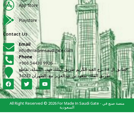
App Store
Playstore
Contact Us
Email
info@madeinsaudigate.com
Phone
+966 54438 9926
الطابق ال ١٨ برج العبد الكريم طريق الملك فهد، القشلة، تقاطع
طريق الملك سعود بن عبدالعزيز مع، الظهران 34232
All Right Reserved © 2026 For Made In Saudi Gate - منصة صنع في
السعودية