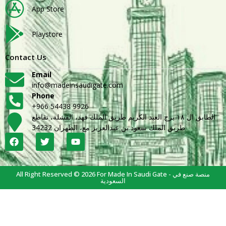
App Store
Playstore
Contact Us
Email
info@madeinsaudigate.com
Phone
+966 54438 9926
الطابق ال ١٨ برج العبد الكريم طريق الملك فهد، القشلة، تقاطع
طريق الملك سعود بن عبدالعزيز مع، الظهران 34232
All Right Reserved © 2026 For Made In Saudi Gate - منصة صنع في
السعودية