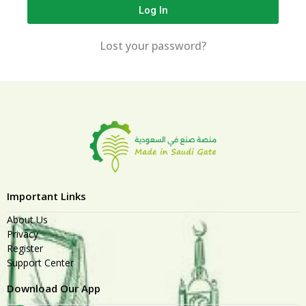
Log In
Lost your password?
Important Links
About Us
Privacy
Register
Support Center
Download Our App