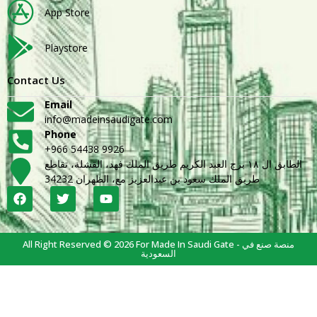
App Store
Playstore
Contact Us
Email
info@madeinsaudigate.com
Phone
+966 54438 9926
الطابق ال ١٨ برج العبد الكريم طريق الملك فهد، القشلة، تقاطع
طريق الملك سعود بن عبدالعزيز مع، الظهران 34232
All Right Reserved © 2026 For Made In Saudi Gate - منصة صنع في
السعودية