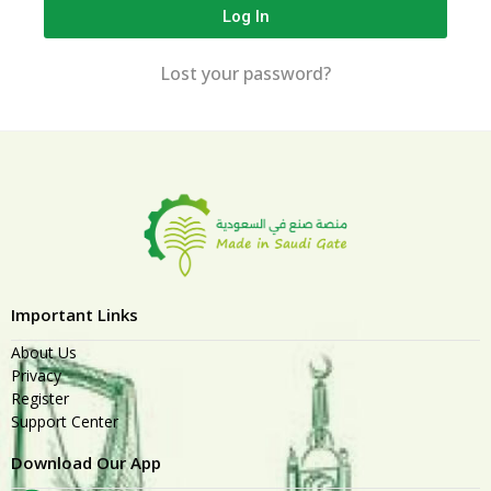
Log In
Lost your password?
Important Links
About Us
Privacy
Register
Support Center
Download Our App