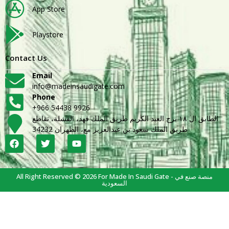
App Store
Playstore
Contact Us
Email
info@madeinsaudigate.com
Phone
+966 54438 9926
الطابق ال ١٨ برج العبد الكريم طريق الملك فهد، القشلة، تقاطع
طريق الملك سعود بن عبدالعزيز مع، الظهران 34232
All Right Reserved © 2026 For Made In Saudi Gate - منصة صنع في
السعودية