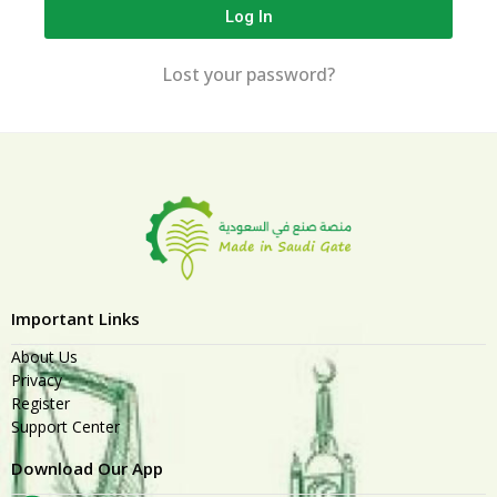
Log In
Lost your password?
Important Links
About Us
Privacy
Register
Support Center
Download Our App