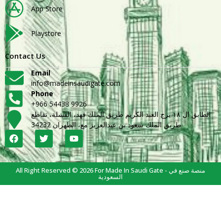
App Store
Playstore
Contact Us
Email
info@madeinsaudigate.com
Phone
+966 54438 9926
الطابق ال ١٨ برج العبد الكريم طريق الملك فهد، القشلة، تقاطع
طريق الملك سعود بن عبدالعزيز مع، الظهران 34232
All Right Reserved © 2026 For Made In Saudi Gate - منصة صنع في
السعودية