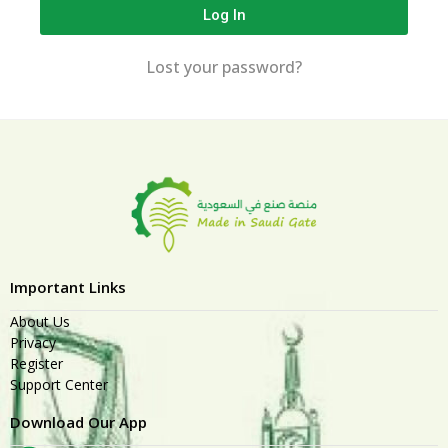
Log In
Lost your password?
Important Links
About Us
Privacy
Register
Support Center
Download Our App