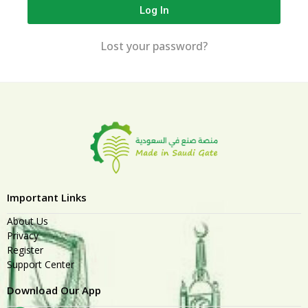
Log In
Lost your password?
Important Links
About Us
Privacy
Register
Support Center
Download Our App