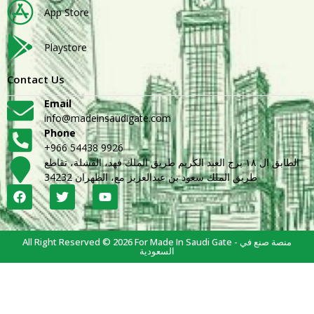
App Store
Playstore
Contact Us
Email
info@madeinsaudigate.com
Phone
+966 54438 9926
الطابق ال ١٨ برج العبد الكريم طريق الملك فهد، القشلة، تقاطع
طريق الملك سعود بن عبدالعزيز مع، الظهران 34232
All Right Reserved © 2026 For Made In Saudi Gate - منصة صنع في
السعودية