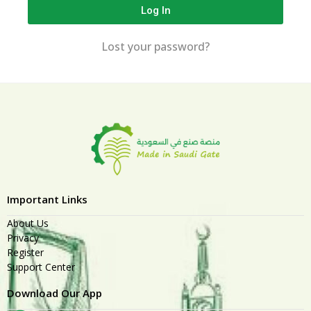
Log In
Lost your password?
Important Links
About Us
Privacy
Register
Support Center
Download Our App