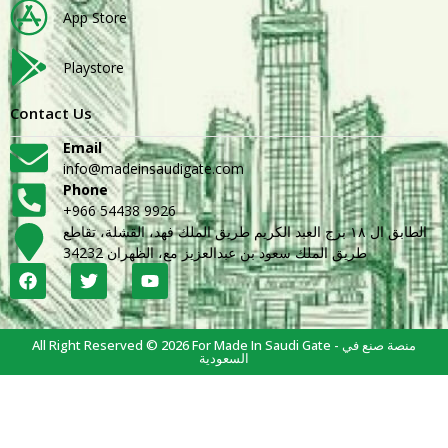
App Store
Playstore
Contact Us
Email
info@madeinsaudigate.com
Phone
+966 54438 9926
الطابق ال ١٨ برج العبد الكريم طريق الملك فهد، القشلة، تقاطع
طريق الملك سعود بن عبدالعزيز مع، الظهران 34232
All Right Reserved © 2026 For Made In Saudi Gate - منصة صنع في
السعودية