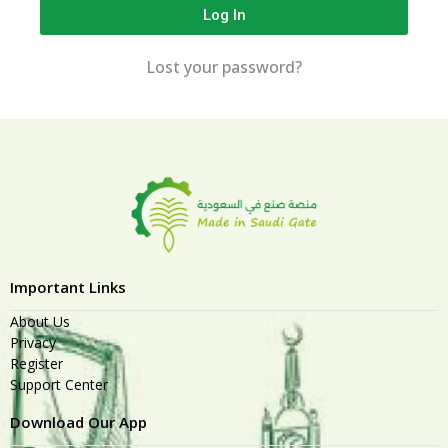
Log In
Lost your password?
Important Links
About Us
Privacy
Register
Support Center
Download Our App