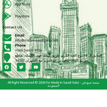
App Store
Playstore
Contact Us
Email
info@madeinsaudigate.com
Phone
+966 54438 9926
الطابق ال ١٨ برج العبد الكريم طريق الملك فهد، القشلة، تقاطع
طريق الملك سعود بن عبدالعزيز مع، الظهران 34232
All Right Reserved © 2026 For Made In Saudi Gate - منصة صنع في
السعودية