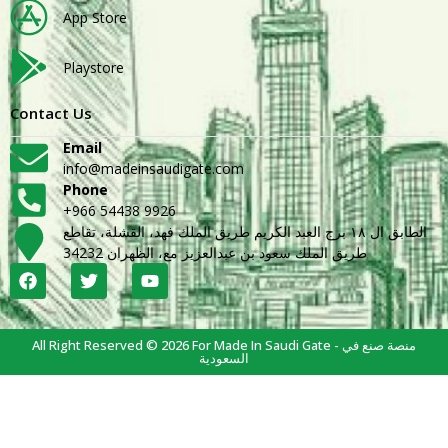
App Store
Playstore
Contact Us
Email
info@madeinsaudigate.com
Phone
+966 54438 9926
الطابق ال ١٨ برج العبد الكريم طريق الملك فهد، القشلة، تقاطع
طريق الملك سعود بن عبدالعزيز مع، الظهران 34232
All Right Reserved © 2026 For Made In Saudi Gate - منصة صنع في
السعودية