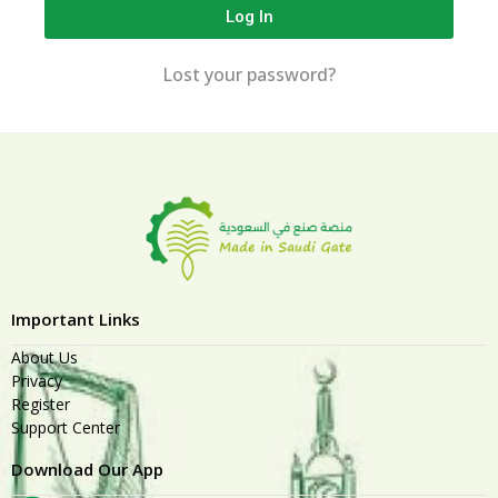
Log In
Lost your password?
Important Links
About Us
Privacy
Register
Support Center
Download Our App