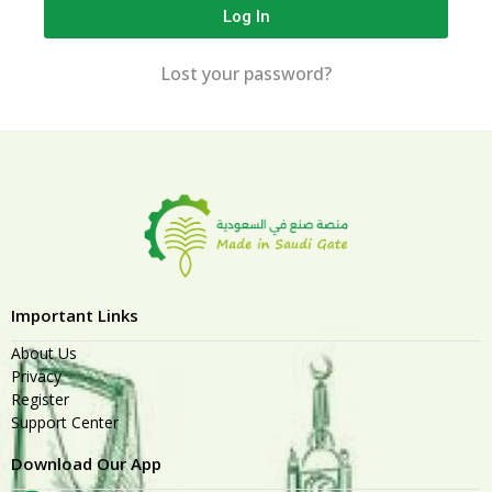
Log In
Lost your password?
Important Links
About Us
Privacy
Register
Support Center
Download Our App