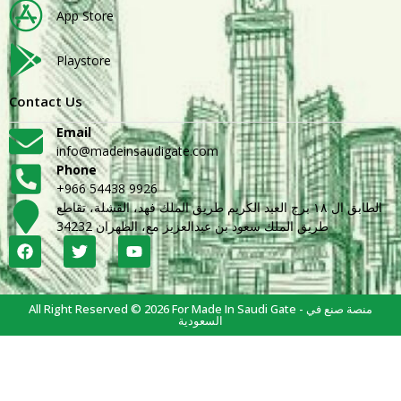
App Store
Playstore
Contact Us
Email
info@madeinsaudigate.com
Phone
+966 54438 9926
الطابق ال ١٨ برج العبد الكريم طريق الملك فهد، القشلة، تقاطع
طريق الملك سعود بن عبدالعزيز مع، الظهران 34232
All Right Reserved © 2026 For Made In Saudi Gate - منصة صنع في
السعودية