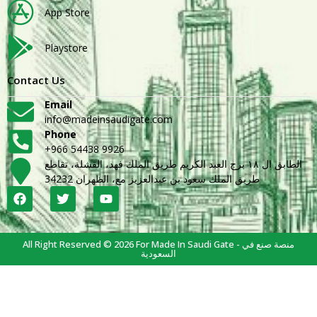
App Store
Playstore
Contact Us
Email
info@madeinsaudigate.com
Phone
+966 54438 9926
الطابق ال ١٨ برج العبد الكريم طريق الملك فهد، القشلة، تقاطع
طريق الملك سعود بن عبدالعزيز مع، الظهران 34232
All Right Reserved © 2026 For Made In Saudi Gate - منصة صنع في
السعودية