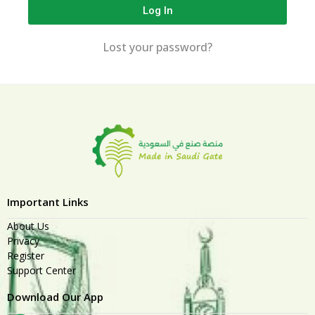
Log In
Lost your password?
Important Links
About Us
Privacy
Register
Support Center
Download Our App