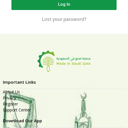
Log In
Lost your password?
Important Links
About Us
Privacy
Register
Support Center
Download Our App