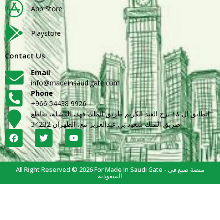
App Store
Playstore
Contact Us
Email
info@madeinsaudigate.com
Phone
+966 54438 9926
الطابق ال ١٨ برج العبد الكريم طريق الملك فهد، القشلة، تقاطع
طريق الملك سعود بن عبدالعزيز مع، الظهران 34232
All Right Reserved © 2026 For Made In Saudi Gate - منصة صنع في
السعودية