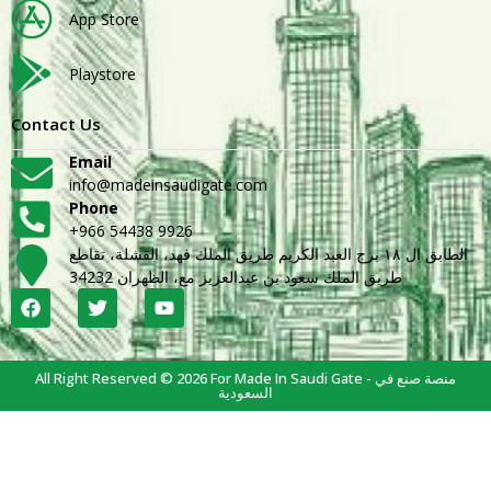
App Store
Playstore
Contact Us
Email
info@madeinsaudigate.com
Phone
+966 54438 9926
الطابق ال ١٨ برج العبد الكريم طريق الملك فهد، القشلة، تقاطع
طريق الملك سعود بن عبدالعزيز مع، الظهران 34232
All Right Reserved © 2026 For Made In Saudi Gate - منصة صنع في
السعودية