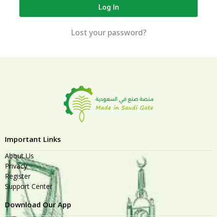
Log In
Lost your password?
Important Links
About Us
Privacy
Register
Support Center
Download Our App