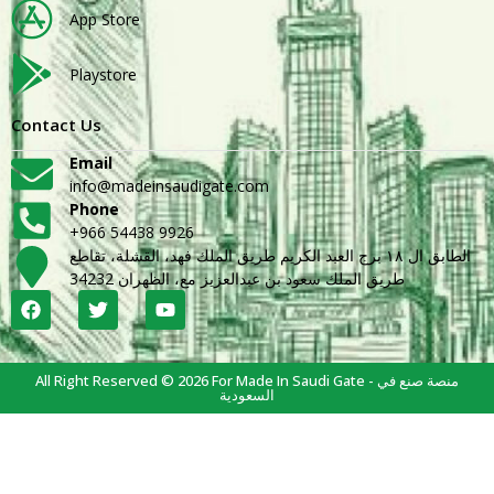
App Store
Playstore
Contact Us
Email
info@madeinsaudigate.com
Phone
+966 54438 9926
الطابق ال ١٨ برج العبد الكريم طريق الملك فهد، القشلة، تقاطع
طريق الملك سعود بن عبدالعزيز مع، الظهران 34232
All Right Reserved © 2026 For Made In Saudi Gate - منصة صنع في
السعودية