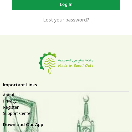
Log In
Lost your password?
Important Links
About Us
Privacy
Register
Support Center
Download Our App